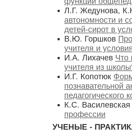
функции общепед
Л.Г. Жедунова, К
автономности и с
детей-сирот в усл
В.Ю. Горшков
Про
учителя и условия
И.А. Лихачев
Что 
учителя из школы
И.Г. Копотюк
Форм
познавательной а
педагогического 
К.С. Василевска
профессии
УЧЕНЫЕ - ПРАКТИ