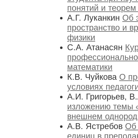
понятий и теорем
А.Г. Луканкин
Об 
пространство и в
физики
С.А. Атанасян
Кур
профессиональной
математики
К.В. Чуйкова
О пр
условиях педагог
А.И. Григорьев, 
изложению темы 
внешнем однород
А.В. Ястребов
Об
единиц в препода