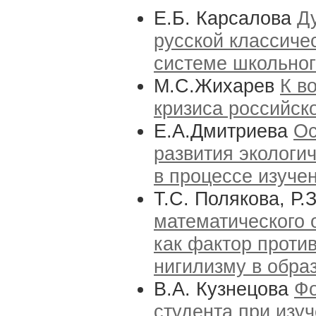
Е.Б. Карсалова
Д
русской классиче
системе школьног
М.С.Жихарев
К в
кризиса российск
Е.А.Дмитриева
Ос
развития экологи
в процессе изуче
Т.С. Полякова, Р.
математического 
как фактор проти
нигилизму в обра
В.А. Кузнецова
Фо
студента при изу