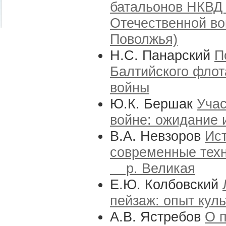
батальонов НКВД 
Отечественной во
Поволжья)
Н.С. Панарский
П
Балтийского флот
войны
Ю.К. Бершак
Учас
войне: ожидание 
В.А. Невзоров
Ис
современные те
р. Великая
Е.Ю. Колбовский
пейзаж: опыт кул
А.В. Ястребов
О 