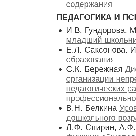
содержания
ПЕДАГОГИКА И ПС
И.В. Гундорова, 
младший школьн
Е.Л. Саксонова, 
образования
С.К. Бережная
Ди
организации непр
педагогических р
профессионально
В.Н. Белкина
Уро
дошкольного возр
Л.Ф. Спирин, А.Ф