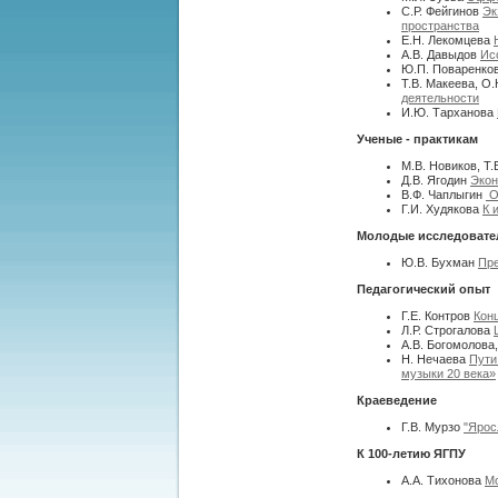
С.Р. Фейгинов
Эк
пространства
Е.Н. Лекомцева
А.В. Давыдов
Ис
Ю.П. Поваренков
Т.В. Макеева, О
деятельности
И.Ю. Тарханова
Ученые - практикам
М.В. Новиков, Т
Д.В. Ягодин
Экон
В.Ф. Чаплыгин
О
Г.И. Худякова
К 
Молодые исследовател
Ю.В. Бухман
Пре
Педагогический опыт
Г.Е. Контров
Кон
Л.Р. Строгалова
А.В. Богомолова
Н. Нечаева
Пути
музыки 20 века»
Краеведение
Г.В. Мурзо
"Ярос
К 100-летию ЯГПУ
А.А. Тихонова
Мо