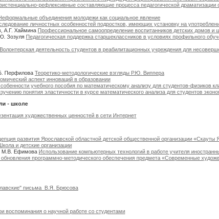
зистенциально-рефлексивные составляющие процесса педагогической драматизации 
Неформальные объединения молодежи как социальное явление
следование личностных особенностей подростков, имеющих установку на употреблени
, А.Г. Хаймина
Профессиональное самоопределение воспитанников детских домов и 
.Ю. Зозуля
Педагогическая поддержка старшеклассников в условиях профильного обуч
Волонтерская деятельность студентов в реабилитационных учреждения для несоверш
.Б. Перфилова
Теоретико-методологические взгляды Р.Ю. Виппера
омический аспект инноваций в образовании
собенности учебного пособия по математическому анализу для студентов-физиков кл
изучению понятия эластичности в курсе математического анализа для студентов экон
и - школе
зентация художественных ценностей в сети Интернет
цепция развития Ярославской областной детской общественной организации «Скауты 
Школа и детские организации
, М.В. Ефимова
Использование компьютерных технологий в работе учителя иностранн
 обновления программно-методического обеспечения предмета «Современные худож
лавские" письма В.Я. Брюсова
и воспоминания о научной работе со студентами