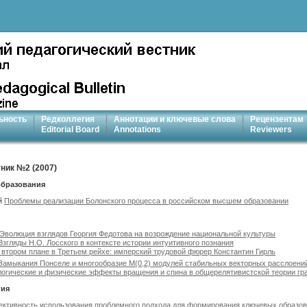
ьность
Редколлегия
Аннотации и ключевые слова
Рецензентам
Editorial Board
Annotations
Reviewers
ник №2 (2007)
образования
ий
Проблемы реализации Болонского процесса в российском высшем образовании
Эволюция взглядов Георгия Федотова на возрождение национальной культуры
Взгляды Н.О. Лосского в контексте истории интуитивного познания
 втором плане в Третьем рейхе: имперский трудовой фюрер Константин Гирль
Замыкания Понселе и многообразие М(0,2) модулей стабильных векторных расслоений
логические и физические эффекты вращения и спина в общерелятивистской теории гр
гия
ктивность использования проблемного подхода для формирования ключевых образо