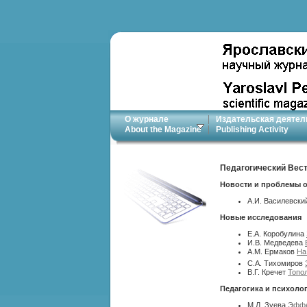
О журнале
Издательская деятел
About the Magazine
Publishing Activity
Педагогический Вест
Новости и проблемы 
А.И. Василевск
Новые исследования
Е.А. Коробулина
И.В. Медведева
А.М. Ермаков
На
С.А. Тихомиров
В.Г. Кречет
Топо
Педагогика и психоло
М.Л. Зуева
Эффе