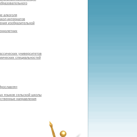
образовательного
е алкоголя
школ-интернатов
ения изобразительной
еннолетних
ассических университетов
омических специальностей
Ярославля»
ых языков сельской школы
ественные направления