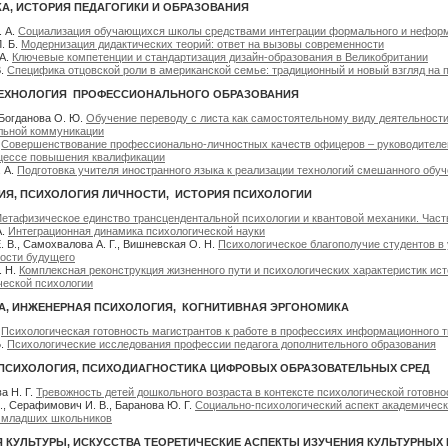
А, ИСТОРИЯ ПЕДАГОГИКИ И ОБРАЗОВАНИЯ
. А.
Социализация обучающихся школы средствами интеграции формального и неформ
. Б.
Модернизация дидактических теорий: ответ на вызовы современности
 А.
Ключевые компетенции и стандартизация дизайн-образования в Великобритании
В.
Специфика отцовской роли в американской семье: традиционный и новый взгляд на 
ТЕХНОЛОГИЯ ПРОФЕССИОНАЛЬНОГО ОБРАЗОВАНИЯ
 Богданова О. Ю.
Обучение переводу с листа как самостоятельному виду деятельност
льной коммуникации
.
Совершенствование профессионально-личностных качеств офицеров – руководителе
цессе повышения квалификации
. А.
Подготовка учителя иностранного языка к реализации технологий смешанного обу
Я, ПСИХОЛОГИЯ ЛИЧНОСТИ, ИСТОРИЯ ПСИХОЛОГИИ
етафизическое единство трансцендентальной психологии и квантовой механики. Част
А.
Интеграционная динамика психологической науки
 В., Самохвалова А. Г., Вишневская О. Н.
Психологическое благополучие студентов в
ости будущего
. Н.
Комплексная реконструкция жизненного пути и психологических характеристик ист
ческой психологии
А, ИНЖЕНЕРНАЯ ПСИХОЛОГИЯ, КОГНИТИВНАЯ ЭРГОНОМИКА
.
Психологическая готовность магистрантов к работе в профессиях информационного 
Б.
Психологические исследования профессии педагога дополнительного образования
ПСИХОЛОГИЯ, ПСИХОДИАГНОСТИКА ЦИФРОВЫХ ОБРАЗОВАТЕЛЬНЫХ СРЕД
а Н. Г.
Тревожность детей дошкольного возраста в контексте психологической готовно
., Серафимович И. В., Баранова Ю. Г.
Социально-психологический аспект академическ
 младших школьников
Я КУЛЬТУРЫ, ИСКУССТВА ТЕОРЕТИЧЕСКИЕ АСПЕКТЫ ИЗУЧЕНИЯ КУЛЬТУРНЫХ