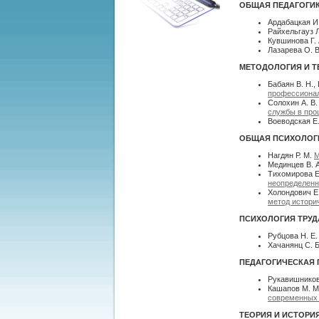
ОБЩАЯ ПЕДАГОГИК
Ардабацкая И
Райхельгауз Л
Кувшинова Г.
Лазарева О. 
МЕТОДОЛОГИЯ И 
Бабаян В. Н.,
профессиона
Солохин А. В
службы в про
Воеводская Е
ОБЩАЯ ПСИХОЛОГИ
Нагдян Р. М.
М
Мединцев В. 
Тихомирова Е.
неопределенн
Холондович Е
метод истори
ПСИХОЛОГИЯ ТРУД
Рубцова Н. Е
Хачанянц С. 
ПЕДАГОГИЧЕСКАЯ 
Рукавишников
Кашапов М. М
современных
ТЕОРИЯ И ИСТОРИ