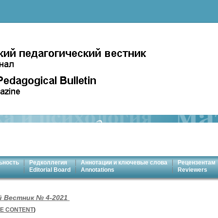
ьность
Редколлегия
Аннотации и ключевые слова
Рецензентам
Editorial Board
Annotations
Reviewers
й Вестник № 4-2021
E CONTENT
)