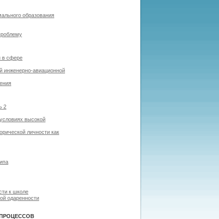
ального образования
проблему
и в сфере
й инженерно-авиационной
чения
ь 2
 условиях высокой
орической личности как
типа
сти к школе
ой одаренности
 ПРОЦЕССОВ